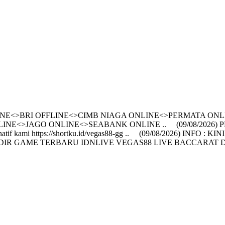
LINE<>BRI OFFLINE<>CIMB NIAGA ONLINE<>PERMATA O
NLINE<>JAGO ONLINE<>SEABANK ONLINE ..
(09/08/2026)
P
natif kami https://shortku.id/vegas88-gg ..
(09/08/2026)
INFO : KI
DIR GAME TERBARU IDNLIVE VEGAS88 LIVE BACCARAT 