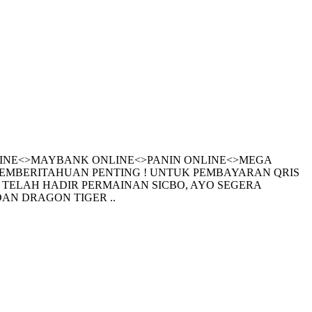
NLINE<>MAYBANK ONLINE<>PANIN ONLINE<>MEGA
EMBERITAHUAN PENTING ! UNTUK PEMBAYARAN QRIS
NI TELAH HADIR PERMAINAN SICBO, AYO SEGERA
DAN DRAGON TIGER ..