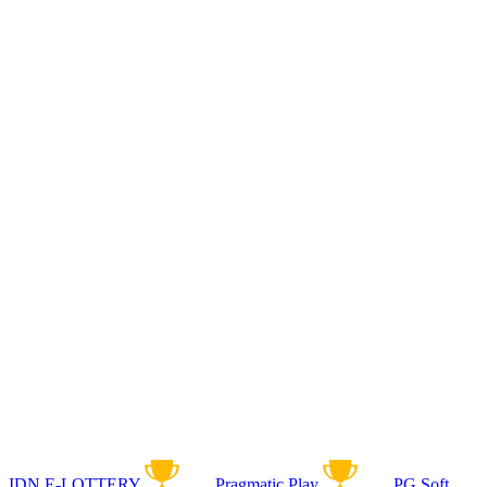
IDN E-LOTTERY
Pragmatic Play
PG Soft