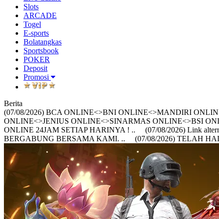
Slots
ARCADE
Togel
E-sports
Bolatangkas
Sportsbook
POKER
Deposit
Promosi
Berita
(07/08/2026)
BCA ONLINE<>BNI ONLINE<>MANDIRI ONLI
ONLINE<>JENIUS ONLINE<>SINARMAS ONLINE<>BSI O
ONLINE 24JAM SETIAP HARINYA ! ..
(07/08/2026)
Link alter
BERGABUNG BERSAMA KAMI. ..
(07/08/2026)
TELAH HA