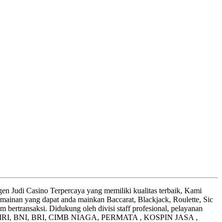
en Judi Casino Terpercaya yang memiliki kualitas terbaik, Kami
mainan yang dapat anda mainkan Baccarat, Blackjack, Roulette, Sic
 bertransaksi. Didukung oleh divisi staff profesional, pelayanan
A, MANDIRI, BNI, BRI, CIMB NIAGA, PERMATA , KOSPIN JASA ,