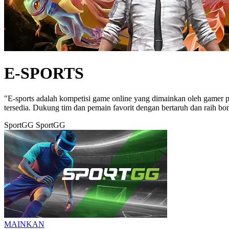
E-SPORTS
"E-sports adalah kompetisi game online yang dimainkan oleh gam
tersedia. Dukung tim dan pemain favorit dengan bertaruh dan raih bo
SportGG
SportGG
MAINKAN