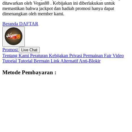
ditawarkan oleh Vegas88 . Kebijakan ini diberlakukan untuk
memastikan bahwa jackpot dan hadiah promosi hanya dapat
dimenangkan oleh member kami.
Beranda
DAFTAR
Promosi
Live Chat
Tentang Kami
Peraturan
Kebijakan Privasi
Permainan Fair
Video
Tutorial
Tutorial Bermain
Link Alternatif
Anti-Blokir
Metode Pembayaran :