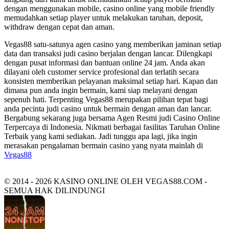
dengan menggunakan mobile, casino online yang mobile friendly
memudahkan setiap player untuk melakukan taruhan, deposit,
withdraw dengan cepat dan aman.
Vegas88 satu-satunya agen casino yang memberikan jaminan setiap
data dan transaksi judi casino berjalan dengan lancar. Dilengkapi
dengan pusat informasi dan bantuan online 24 jam. Anda akan
dilayani oleh customer service profesional dan terlatih secara
konsisten memberikan pelayanan maksimal setiap hari. Kapan dan
dimana pun anda ingin bermain, kami siap melayani dengan
sepenuh hati. Terpenting Vegas88 merupakan pilihan tepat bagi
anda pecinta judi casino untuk bermain dengan aman dan lancar.
Bergabung sekarang juga bersama Agen Resmi judi Casino Online
Terpercaya di Indonesia. Nikmati berbagai fasilitas Taruhan Online
Terbaik yang kami sediakan. Jadi tunggu apa lagi, jika ingin
merasakan pengalaman bermain casino yang nyata mainlah di
Vegas88
© 2014 - 2026 KASINO ONLINE OLEH VEGAS88.COM -
SEMUA HAK DILINDUNGI